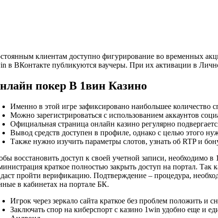
стоянным клиентам доступно фигурирование во временных акци
in в ВКонтакте публикуются ваучеры. При их активации в Личн
нлайн покер В 1вин Казино
Именно в этой игре зафиксировано наибольшее количество с
Можно зарегистрироваться с использованием аккаунтов социа
Официальная страница онлайн казино регулярно подвергаетс
Вывод средств доступен в профиле, однако с целью этого ну
Также нужно изучить параметры слотов, узнать об RTP и бон
обы восстановить доступ к своей учетной записи, необходимо в 
министрация краткое полностью закрыть доступ на портал. Так 
 даст пройти верификацию. Подтверждение – процедура, необх
нные в кабинетах на портале БК.
Игрок через зеркало сайта краткое без проблем положить и сн
Заключать спор на киберспорт с казино 1win удобно еще и е