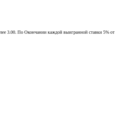
олее 3.00. По Окончании каждой выигранной ставки 5% от