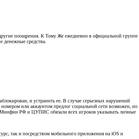
другие поощрения. К Тому Же ежедневно в официальной группе
е денежные средства.
заблокирован, и устранить ее. В случае серьезных нарушений
, номером или аккаунтом предлог социальной сети возможен, но
е Минфин РФ и ЦУПИС обязали всех игроков указывать личные
сурс, так и посредством мобильного приложения на iOS и