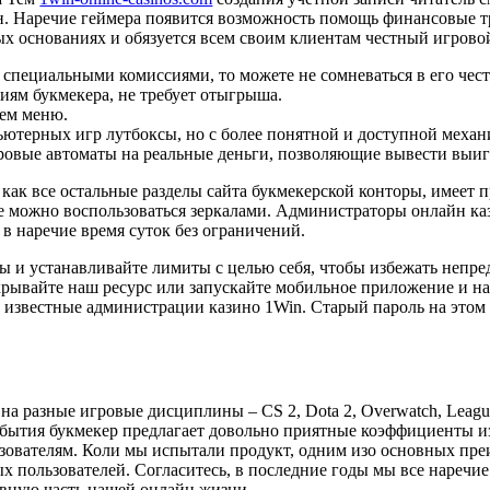
н. Наречие геймера появится возможность помощь финансовые т
онных основаниях и обязуется всем своим клиентам честный игрово
я специальными комиссиями, то можете не сомневаться в его чес
ниям букмекера, не требует отыгрыша.
нем меню.
ютерных игр лутбоксы, но с более понятной и доступной механ
гровые автоматы на реальные деньги, позволяющие вывести выи
как все остальные разделы сайта букмекерской конторы, имеет п
ие можно воспользоваться зеркалами. Администраторы онлайн к
в наречие время суток без ограничений.
ры и устанавливайте лимиты с целью себя, чтобы избежать непр
крывайте наш ресурс или запускайте мобильное приложение и на
, известные администрации казино 1Win. Старый пароль на этом
на разные игровые дисциплины – CS 2, Dota 2, Overwatch, Leagu
ытия букмекер предлагает довольно приятные коэффициенты из-
зователям. Коли мы испытали продукт, одним изо основных преи
х пользователей. Согласитесь, в последние годы мы все наречи
овную часть нашей онлайн жизни.