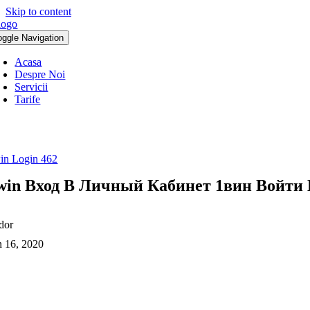
Skip to content
oggle Navigation
Acasa
Despre Noi
Servicii
Tarife
in Login 462
win Вход В Личный Кабинет 1вин Войти
dor
n 16, 2020