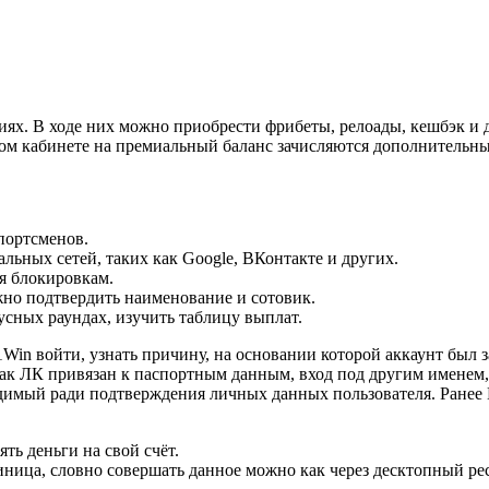
ях. В ходе них можно приобрести фрибеты, релоады, кешбэк и 
ом кабинете на премиальный баланс зачисляются дополнительны
портсменов.
льных сетей, таких как Google, ВКонтакте и других.
я блокировкам.
жно подтвердить наименование и сотовик.
усных раундах, изучить таблицу выплат.
1Win войти, узнать причину, на основании которой аккаунт был 
как ЛК привязан к паспортным данным, вход под другим именем
одимый ради подтверждения личных данных пользователя. Ране
ять деньги на свой счёт.
диница, словно совершать данное можно как через десктопный ре