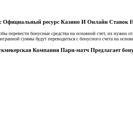
n: Официальный ресурс Казино И Онлайн Ставок 
обы перевести бонусные средства на основной счет, их нужно о
игранной суммы будут переводиться с бонусного счета на основн
укмекерская Компания Пари-матч Предлагает бону