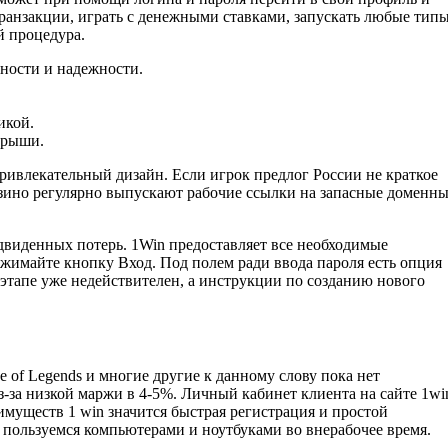
ранзакции, играть с денежными ставками, запускать любые тип
й процедура.
тности и надежности.
икой.
грыши.
ривлекательный дизайн. Если игрок предлог России не краткое
азино регулярно выпускают рабочие ссылки на запасные доменн
едвиденных потерь. 1Win предоставляет все необходимые
жимайте кнопку Вход. Под полем ради ввода пароля есть опция
 этапе уже недействителен, а инструкции по созданию нового
e of Legends и многие другие к данному слову пока нет
за низкой маржи в 4-5%. Личный кабинет клиента на сайте 1wi
муществ 1 win значится быстрая регистрация и простой
е пользуемся компьютерами и ноутбуками во внерабочее время.