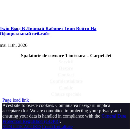
1win Вход В Личный Кабинет 1вин Войти На
Официальный веб-сайт
mai 11th, 2026
Spalatorie de covoare Timisoara – Carpet Jet
Servicii
Despre
Contact
Confidentialitate
Cookie
Clauze speciale
Page load link
Acest site foloseste cookies. Continuarea navigarii implica
acceptarea lor. We are committed to protecting your privacy and
ensuring your data is handled in compliance with the
General Data
Protection Regulation (GDPR)
.
SUNT DE ACORD
Confidentialitate