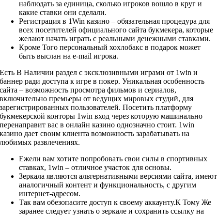
наблюдать за единица, сколько игроков вошло в круг и
какие ставки они сделали.
Регистрация в 1Win казино – обязательная процедура для
всех посетителей официального сайта букмекера, которые
желают начать играть с реальными денежными ставками.
Кроме Того персональный хохлобакс в подарок может
быть выслан на e-mail игрока.
Есть В Наличии раздел с эксклюзивными играми от 1win и
баннер ради доступа к игре в покер. Уникальная особенность
сайта – возможность просмотра фильмов и сериалов,
включительно премьеры от ведущих мировых студий, для
зарегистрированных пользователей. Посетить платформу
букмекерской конторы 1win вход через которую машинально
перенаправит вас в онлайн казино однозначно стоит. 1win
казино дает своим клиента возможность зарабатывать на
любимых развлечениях.
Ежели вам хотите попробовать свои силы в спортивных
ставках, 1win – отличное участок для основы.
Зеркала являются альтернативными версиями сайта, имею
аналогичный контент и функциональность, с другим
интернет-адресом.
Так вам обезопасите доступ к своему аккаунту.К Тому Же
заранее следует узнать о зеркале и сохранить ссылку на