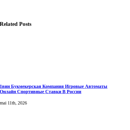
Related Posts
1вин Букмекерская Компания Игровые Автоматы
Онлайн Спортивные Ставки В России
mai 11th, 2026