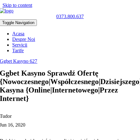
Skip to content
0373.800.637
Toggle Navigation
Acasa
Despre Noi
Servicii
Tarife
Ggbet Kasyno 627
Ggbet Kasyno Sprawdź Ofertę
{Nowoczesnego|Współczesnego|Dzisiejszego
Kasyna {Online|Internetowego|Przez
Internet}
Tudor
Jun 16, 2020