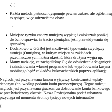
-}{
Każda metoda płatności dysponuje pewien zakres, ale ogółem są
to tysiące, więc odrzucić ma obaw.
-}
Mniejsze ryzyko znaczy mniejszą wypłatę i całokształt poniżej
dwóch.0 sprawia, że tracisz pieniądze, jeśli przewidywania się
sprawdzą.
Dodatkowo w GGBet jest możliwość typowania zwycięzcy
turnieju (Outrights), w którym miejscu w zakładach
przedmeczowych można określić, która drużyna wygra np.
Mamy nadzieję, że zachęciliśmy Cię do odwiedzenia ściągnięcia
i zainstalowania własnej programów lub wypróbowania kasyna
mobilnego bądź zakładów bukmacherskich poprzez aplikację.
Nagroda jest przyznawana fanom wyjąwszy konieczności wpłaty
depozytu (np. według podaniu kodu promocyjnego). Tegoż rodzaju
nagroda jest przyznawana graczom za doładowanie konta bankowego
w przeświadczony okresie. Nasza Profesjonalna podaż rabatowa
przyciąga od momentu stronicy tysięcy nowych internautów.
{