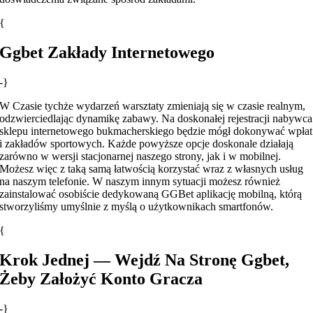
{
Ggbet Zakłady Internetowego
-}
W Czasie tychże wydarzeń warsztaty zmieniają się w czasie realnym,
odzwierciedlając dynamikę zabawy. Na doskonałej rejestracji nabywca
sklepu internetowego bukmacherskiego będzie mógł dokonywać wpłat
i zakładów sportowych. Każde powyższe opcje doskonale działają
zarówno w wersji stacjonarnej naszego strony, jak i w mobilnej.
Możesz więc z taką samą łatwością korzystać wraz z własnych usług
na naszym telefonie. W naszym innym sytuacji możesz również
zainstalować osobiście dedykowaną GGBet aplikację mobilną, którą
stworzyliśmy umyślnie z myślą o użytkownikach smartfonów.
{
Krok Jednej — Wejdź Na Stronę Ggbet,
Żeby Założyć Konto Gracza
-}