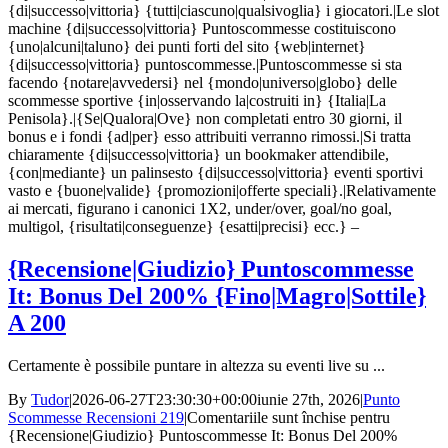
{di|successo|vittoria} {tutti|ciascuno|qualsivoglia} i giocatori.|Le slot
machine {di|successo|vittoria} Puntoscommesse costituiscono
{uno|alcuni|taluno} dei punti forti del sito {web|internet}
{di|successo|vittoria} puntoscommesse.|Puntoscommesse si sta
facendo {notare|avvedersi} nel {mondo|universo|globo} delle
scommesse sportive {in|osservando la|costruiti in} {Italia|La
Penisola}.|{Se|Qualora|Ove} non completati entro 30 giorni, il
bonus e i fondi {ad|per} esso attribuiti verranno rimossi.|Si tratta
chiaramente {di|successo|vittoria} un bookmaker attendibile,
{con|mediante} un palinsesto {di|successo|vittoria} eventi sportivi
vasto e {buone|valide} {promozioni|offerte speciali}.|Relativamente
ai mercati, figurano i canonici 1X2, under/over, goal/no goal,
multigol, {risultati|conseguenze} {esatti|precisi} ecc.} –
{Recensione|Giudizio} Puntoscommesse
It: Bonus Del 200% {Fino|Magro|Sottile}
A 200
Certamente è possibile puntare in altezza su eventi live su ...
By
Tudor
|
2026-06-27T23:30:30+00:00
iunie 27th, 2026
|
Punto
Scommesse Recensioni 219
|
Comentariile sunt închise
pentru
{Recensione|Giudizio} Puntoscommesse It: Bonus Del 200%