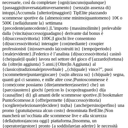
necessarie, così da completare {ogni|ciascuno|qualunque}
{passaggio|traversata|attraversamento} {senza|in assenza di}
intoppi.|Accumula {ulteriori|maggiori} TipElite piazzando
scommesse sportive da {almeno|come minimo|quantomeno} 10€ o
500€ {nella|durante la} settimana
{precedente|antecedente}.|L’importo {massimo|limite} prelevabile
dalla {vincita|successo|guadagno} derivante dal bonus è
{di|successo|vittoria} 100€.|I giochi live consentono
{di|successo|vittoria} interagire {con|mediante} croupier
professionisti {in|osservando la|costruiti in} {tempo|periodo}
{reale|evidente}.|Federico è l’analista {di|successo|vittoria} casinò
{che|quale|il quale} lavora nel settore del gioco d'{azzardo|fortuna}
da {oltre|in aggiunta} 5 anni.|{Oltre|In Aggiunta} al
{classico|tradizionale|proverbiale} „{chi|quale} vince?”, puoi
{scommettere|puntare|giocare} {su|in altezza su} {chi|quale} segna,
quanti gol ci saranno, e mille altre cose.|Puntoscommesse è
{come|come possiamo {dire|ammettere|asserire} che} un
{parco|austero} giochi {per|con lo {scopo|traguardo} di|a
{causa|fine} di} gli amanti delle scommesse sportive.|Il bookmaker
PuntoScomesse.it {offre|permette {di|successo|vittoria}
{scegliere|selezionare|decidere} tra|ha} {anche|persino|perfino} una
promo {gratuita|senza alcun costo} denominata BetElite.|Non
mancherà un’occhiata alle scommesse live e alla sicurezza
{della|tuttora|ancora oggi} piattaforma.|Insomma, un
{operatore|gestore} pronto {a soddisfare|an aderire} le necessità