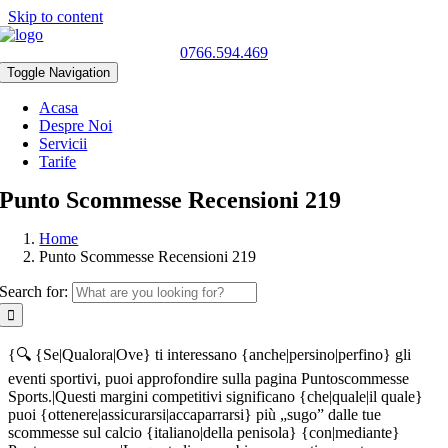
Skip to content
0766.594.469
Toggle Navigation
Acasa
Despre Noi
Servicii
Tarife
Punto Scommesse Recensioni 219
Home
Punto Scommesse Recensioni 219
Search for:
{🔍 {Se|Qualora|Ove} ti interessano {anche|persino|perfino} gli
eventi sportivi, puoi approfondire sulla pagina Puntoscommesse
Sports.|Questi margini competitivi significano {che|quale|il quale}
puoi {ottenere|assicurarsi|accaparrarsi} più „sugo” dalle tue
scommesse sul calcio {italiano|della penisola} {con|mediante}