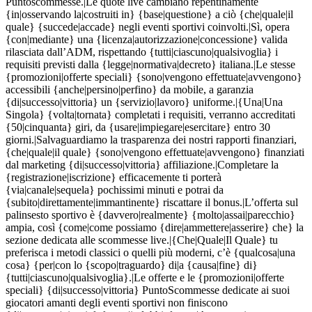
Puntoscommesse.|Le quote live cambiano repentinamente
{in|osservando la|costruiti in} {base|questione} a ciò {che|quale|il
quale} {succede|accade} negli eventi sportivi coinvolti.|Sì, opera
{con|mediante} una {licenza|autorizzazione|concessione} valida
rilasciata dall’ADM, rispettando {tutti|ciascuno|qualsivoglia} i
requisiti previsti dalla {legge|normativa|decreto} italiana.|Le stesse
{promozioni|offerte speciali} {sono|vengono effettuate|avvengono}
accessibili {anche|persino|perfino} da mobile, a garanzia
{di|successo|vittoria} un {servizio|lavoro} uniforme.|{Una|Una
Singola} {volta|tornata} completati i requisiti, verranno accreditati
{50|cinquanta} giri, da {usare|impiegare|esercitare} entro 30
giorni.|Salvaguardiamo la trasparenza dei nostri rapporti finanziari,
{che|quale|il quale} {sono|vengono effettuate|avvengono} finanziati
dal marketing {di|successo|vittoria} affiliazione.|Completare la
{registrazione|iscrizione} efficacemente ti porterà
{via|canale|sequela} pochissimi minuti e potrai da
{subito|direttamente|immantinente} riscattare il bonus.|L’offerta sul
palinsesto sportivo è {davvero|realmente} {molto|assai|parecchio}
ampia, così {come|come possiamo {dire|ammettere|asserire} che} la
sezione dedicata alle scommesse live.|{Che|Quale|Il Quale} tu
preferisca i metodi classici o quelli più moderni, c’è {qualcosa|una
cosa} {per|con lo {scopo|traguardo} di|a {causa|fine} di}
{tutti|ciascuno|qualsivoglia}.|Le offerte e le {promozioni|offerte
speciali} {di|successo|vittoria} PuntoScommesse dedicate ai suoi
giocatori amanti degli eventi sportivi non finiscono