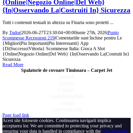
{Online|Negozio Online|Del Web}
{In|Osservando La|Costruiti In} Sicurezza
Tutti i contenuti testuali in altezza su Finaria sono protetti ...
By
Tudor
|
2026-06-27T23:30:04+00:00
iunie 27th, 2026
|
Punto
Scommesse Recensioni 219
|
Comentariile sunt închise
pentru Le
{Migliori|Piu Importanti|Piu Interessanti} App
{Di|Successo|Vittoria} Scommesse Italia: Gioca A Slot
{Online|Negozio Online|Del Web} {In|Osservando La|Costruiti In}
Sicurezza
Read More
Spalatorie de covoare Timisoara – Carpet Jet
Servicii
Despre
Contact
Confidentialitate
Cookie
Clauze speciale
Page load link
Acest site foloseste cookies. Continuarea navigarii implica
acceptarea lor. We are committed to protecting your privacy and
ensuring your data is handled in compliance with the
General Data