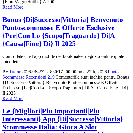
{Fino|Magro|Sottile} A 200
Read More
Bonus {Di|Successo|Vittoria} Benvenuto
Puntoscommesse E Offerte Esclusive
{Per|Con Lo {Scopo|Traguardo} Di|A
{Causa|Fine} Di} Il 2025
Controllate che l'app mobile del bookmaker negozio online quale
intendete ...
By
Tudor
|
2026-06-27T23:30:17+00:00
iunie 27th, 2026
|
Punto
Scommesse Recensioni 219
|
Comentariile sunt închise
pentru Bonus
{Di|Successo|Vittoria} Benvenuto Puntoscommesse E Offerte
Esclusive {Per|Con Lo {Scopo|Traguardo} Di|A {Causa|Fine} Di}
Il 2025
Read More
Le {Migliori|Piu Importanti|Piu
Interessanti} App {Di|Successo|Vittoria}
Scommesse Italia: Gioca A Slot