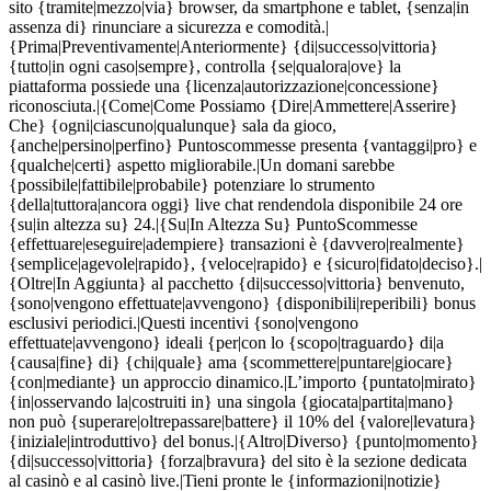
sito {tramite|mezzo|via} browser, da smartphone e tablet, {senza|in
assenza di} rinunciare a sicurezza e comodità.|
{Prima|Preventivamente|Anteriormente} {di|successo|vittoria}
{tutto|in ogni caso|sempre}, controlla {se|qualora|ove} la
piattaforma possiede una {licenza|autorizzazione|concessione}
riconosciuta.|{Come|Come Possiamo {Dire|Ammettere|Asserire}
Che} {ogni|ciascuno|qualunque} sala da gioco,
{anche|persino|perfino} Puntoscommesse presenta {vantaggi|pro} e
{qualche|certi} aspetto migliorabile.|Un domani sarebbe
{possibile|fattibile|probabile} potenziare lo strumento
{della|tuttora|ancora oggi} live chat rendendola disponibile 24 ore
{su|in altezza su} 24.|{Su|In Altezza Su} PuntoScommesse
{effettuare|eseguire|adempiere} transazioni è {davvero|realmente}
{semplice|agevole|rapido}, {veloce|rapido} e {sicuro|fidato|deciso}.|
{Oltre|In Aggiunta} al pacchetto {di|successo|vittoria} benvenuto,
{sono|vengono effettuate|avvengono} {disponibili|reperibili} bonus
esclusivi periodici.|Questi incentivi {sono|vengono
effettuate|avvengono} ideali {per|con lo {scopo|traguardo} di|a
{causa|fine} di} {chi|quale} ama {scommettere|puntare|giocare}
{con|mediante} un approccio dinamico.|L’importo {puntato|mirato}
{in|osservando la|costruiti in} una singola {giocata|partita|mano}
non può {superare|oltrepassare|battere} il 10% del {valore|levatura}
{iniziale|introduttivo} del bonus.|{Altro|Diverso} {punto|momento}
{di|successo|vittoria} {forza|bravura} del sito è la sezione dedicata
al casinò e al casinò live.|Tieni pronte le {informazioni|notizie}