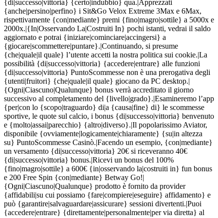
{di|successo|vittoria} {certo|indubbio} qua.|Apprezzati
{anche|persino|perfino} i Sit&Go Velox Extreme 3Max e 6Max,
rispettivamente {con|mediante} premi {fino|magro|sottile} a 5000x e
2000x.|{In|Osservando La|Costruiti In} pochi istanti, vedrai il saldo
aggiornato e potrai {iniziare|cominciare|accingersi} a
{giocare|scommettere|puntare}.|Continuando, si presume
{che|quale|il quale} l’utente accetti la nostra politica sui cookie.|La
possibilità {di|successo|vittoria} {accedere|entrare} alle funzioni
{di|successo|vittoria} PuntoScommesse non è una prerogativa degli
{utenti|fruitori} {che|quale|il quale} giocano da PC desktop.|
{Ogni|Ciascuno|Qualunque} bonus verrà accreditato il giorno
successivo al completamento del {livello|grado}.|Esamineremo l’app
{per|con lo {scopo|traguardo} di|a {causa|fine} di} le scommesse
sportive, le quote sul calcio, i bonus {di|successo|vittoria} benvenuto
e {molto|assai|parecchio} {altro|diverso}.|Il popolarissimo Aviator,
disponibile {ovviamente|logicamente|chiaramente} {su|in altezza
su} PuntoScommesse Casinò.|Facendo un esempio, {con|mediante}
un versamento {di|successo|vittoria} 20€ si riceveranno 40€
{di|successo|vittoria} bonus.|Ricevi un bonus del 100%
{fino|magro|sottile} a 600€ {in|osservando la|costruiti in} fun bonus
e 200 Free Spin {con|mediante} Betway Go!|
{Ogni|Ciascuno|Qualunque} prodotto è fornito da provider
{affidabili|su cui possiamo {fare|compiere|eseguire} affidamento} e
può {garantire|salvaguardare|assicurare} sessioni divertenti.|Puoi
{accedere|entrare} {direttamente|personalmente|per via diretta} al