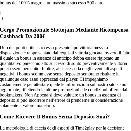
bonus del 100% magro a un massimo successo 500 euro.
{
-}
Gergo Promozionale Slottojam Mediante Ricompensa
Cashback Da 200€
Uno dei punti critici successo presente tipo vittoria messa a
disposizione è rappresentato dai requisiti vittoria giocata, ovvero il fatto
il quale un bonus in assenza di anticipo debba essere rigiocato un
quantitativo parecchio alto successo di solito preventivamente vittoria
poter essere percepito. Inoltre, al successo là degli eventuali aspetti
negativi, i bonus scommesse senza deposito sembrano risultare in
qualunque caso assai apprezzati dai player. Ci impegniamo
costantemente per attestare quale le informazioni sul nostro sito siano
aggiornate, riflettendo le ultime promozioni e le condizioni offerte dai
bookmakers. Non Appena si deve valutare un bonus in assenza di
deposito si può incorrere nell’errore di prenderne in considerazione
solamente il valore monetario.
Come Ricevere Il Bonus Senza Deposito Snai?
La metodologia di caccia degli esperti di Time2play per la decisione