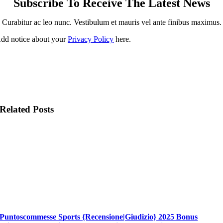
Subscribe To Receive The Latest News
Curabitur ac leo nunc. Vestibulum et mauris vel ante finibus maximus.
dd notice about your
Privacy Policy
here.
Related Posts
Puntoscommesse Sports {Recensione|Giudizio} 2025 Bonus