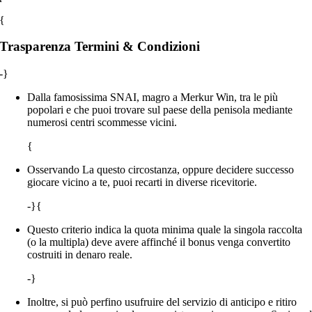
{
Trasparenza Termini & Condizioni
-}
Dalla famosissima SNAI, magro a Merkur Win, tra le più
popolari e che puoi trovare sul paese della penisola mediante
numerosi centri scommesse vicini.
{
Osservando La questo circostanza, oppure decidere successo
giocare vicino a te, puoi recarti in diverse ricevitorie.
-}{
Questo criterio indica la quota minima quale la singola raccolta
(o la multipla) deve avere affinché il bonus venga convertito
costruiti in denaro reale.
-}
Inoltre, si può perfino usufruire del servizio di anticipo e ritiro