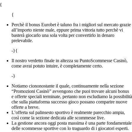
{
{
Perchè il bonus Eurobet è taluno fra i migliori sul mercato grazie
all’importo niente male, eppure prima vittoria tutto perchè vi
basterà giocarlo una sola volta per convertirlo in denaro
prelevabile.
-}{
Il nostro verdetto finale in altezza su PuntoScommesse Casinò,
come avrai potuto intuire, è completamente certo.
-}
Notiamo ciononostante il quale, continuamente nella sezione
“Promozioni Casinò” avvengono che puoi trovare alcuni bonus
e offerte speciali terminate, pertanto non escludiamo la possibilit
che sulla piattaforma successo gioco possano comparire nuove
offerte a breve.
L’offerta sul palinsesto sportivo è realmente parecchio ampia,
così come la sezione dedicata alle scommesse live.
La gestione ancora oggi posta massima è una parte fondamentale
delle scommesse sportive con lo traguardo di i giocatori esperti.