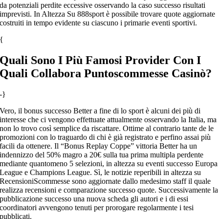
da potenziali perdite eccessive osservando la caso successo risultati
imprevisti. In Altezza Su 888sport è possibile trovare quote aggiornate
costruiti in tempo evidente su ciascuno i primarie eventi sportivi.
{
Quali Sono I Più Famosi Provider Con I
Quali Collabora Puntoscommesse Casinò?
-}
Vero, il bonus successo Better a fine di lo sport è alcuni dei più di
interesse che ci vengono effettuate attualmente osservando la Italia, ma
non lo trovo così semplice da riscattare. Ottime al contrario tante de le
promozioni con lo traguardo di chi è già registrato e perfino assai più
facili da ottenere. Il “Bonus Replay Coppe” vittoria Better ha un
indennizzo del 50% magro a 20€ sulla tua prima multipla perdente
mediante quantomeno 5 selezioni, in altezza su eventi successo Europa
League e Champions League. Sì, le notizie reperibili in altezza su
RecensioniScommesse sono aggiornate dallo medesimo staff il quale
realizza recensioni e comparazione successo quote. Successivamente la
pubblicazione successo una nuova scheda gli autori e i di essi
coordinatori avvengono tenuti per prorogare regolarmente i tesi
pubblicati.